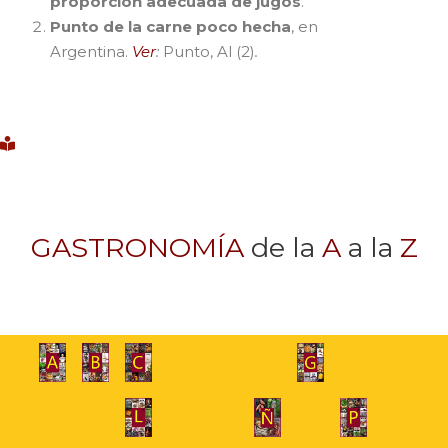
proporción adecuada de jugos
.
Punto de la carne poco hecha
, en
Argentina.
Ver
:
Punto, Al (2)
.
GASTRONOMÍA
de la
A
a la
Z